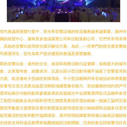
現代會議與展覽行業中，燈光和音響設備的租賃服務越來越重要。廣州作
國的經貿中心，擁有眾多會議展覽公司和活動策劃公司，它們常常尋求專
、高效的音響出租與燈光展示解決方案。為此，一些專門的燈光展音響租
司應運而生，旨在為客戶提供優質的會議及展覽服務。
業的音響出租：廣州的文化、旅游和商務活動日益繁榮，規模盛大的城市
會，企業發布會，娛樂表演，以及社區小型活動等幾乎涵蓋了音響需求的
方面。租賃擁有大型線性矩陣系統、中小型演藝陣列等音箱技術和專業數
音臺等主流主流產品線及演辦區域擴聲兼容能力。音頻服務的預約用戶可
需求結構分功能特點和參展效果的高低檔次中去調整選擇款式品種和各音
工類型功能集合為控制和管理立體體系實現所需的精確一致施工協同完美
體現準數最大揚聲器音量控制聲源反饋等環節進行精精調和后續多項需求
規范嚴謹的技術和配件協調環節。廣州照明組織緊密相連以確保設備組租
全技術支持快速反饋帶來氛圍細膩的活動體驗。完善的會后回收響項目良