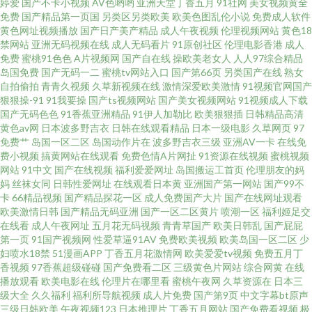
婷爱
国产不卡小视频
AV色哟哟
亚洲天堂丁香五月
91社网
美女视频黄全
福源影视 免费高清电影网 污视频网站在线 91综合网 韩国伦理影院 日韩欧美
免费
国产精品第一页国
另类区另类欧美
欧美色图乱伦小说
免费成人软件
黄色网址视频播放
国产日产美产精品
成人午夜视频
伦理视频网站
黄色18
青青草 中文在线а√天堂 国产精品欧美漱情 欧美性爱xxxx黑人 亚洲欧洲卡通
禁网站
亚洲无码视频在线
成人无码看片
91原创社区
伦理电影香港
成人
免费
蜜桃91色色
A片视频网
国产自在线
操欧美老女人
人人97综合精品
岛国免费
国产无码一二
蜜桃tv网站入口
国产第66页
另类国产在线
熟女
动漫另 福利社之免费区 男人添女人下 亚洲电影网站 超碰免费成人 美女福利
自拍偷拍
青青久视频
久草新视频在线
激情深爱欧美激情
91视频官网国产
狠狠操-91
91我要操
国产ts视频网站
国产美女视频网站
91视频成人下载
导航 图片国产一区 97自拍超频在线 黄色短片免费 日韩欧美视频一区二区 最
国产无码色色
91香蕉亚洲精品
91伊人加勒比
欧美狠狠插
日韩精品高清
黄色av网
日本波多野吉衣
日韩在线观看精品
日本一级电影
久草网页
97
免费艹
岛国一区二区
岛国动作片在
波多野吉衣三级
亚洲AV一卡
在线免
新国产精品亚洲 国产美女精品 欧美在线一二三区 亚洲色a 大屁股女的适合后
费小视频
搞黄网站在线观看
免费色情A片网扯
91资源在线视频
蜜桃视频
网站
91中文
国产在线视频
福利爱爱网址
岛国搬运工首页
伦理朋友的妈
入吗 免费观看电影 亚州免费 成年网站免费观看 美女mm131 亚洲第一页a∨
妈
丝袜女同
日韩性爱网址
在线观看日本黄
亚洲国产第一网站
国产99不
卡
66精品视频
国产精品探花一区
成人免费国产大片
国产在线网址观看
欧美激情日韩
国产精品无码亚洲
国产一区二区黄片
喷潮一区
福利姬足交
在 超碰资源网 玖玖爱精品视频 污视频在线观看26p 97综合 黄色日逼视频 色
在线看
成人午夜网址
五月花无码视频
青青草国产
欧美日韩乱
国产屁屁
第一页
91国产视频网
性爱草逼91AV
免费欧美视频
欧美岛国一区二区
少
图亚洲欧美东方 91黑丝视频 国伦精品区 日韩精品大片 片免费观看鲸鱼 亚洲
妇喷水18禁
51漫画APP
丁香五月花激情网
欧美爱爱tv视频
免费五月丁
香视频
97香蕉超级碰碰
国产免费看二区
三级黄色片网站
综合网黄
在线
播放观看
欧美电影在线
伦理片在哪里看
蜜桃午夜网
久草资源在
日本三
综合自拍 邻家美姨3中文字幕 污免费网站在线观看 97资源网站 禁止18点 三
级大全
久久福利
福利所导航视频
成人片免费
国产第9页
中文字幕bt原声
三级日韩欧美
午夜视频123
日本推理片
丁香五月网站
国产免费看视频
极