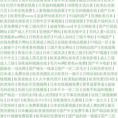
吊
|
伦理片免费在线看
|
久草福利视频网
|
18禁喷水流白浆
|
欧美乱伦第
六页
|
日本在线免费
|
人妻视频在线观看
|
中文无码视频在线
|
国产日本
色片
|
欧美性爱www
|
波多野结依系列片
|
91福利国产
|
亚洲欧美日本
|
欧美四级先锋影音
|
日韩中文字幕视频
|
日韩激情图
|
手机看片福利永久
|
久草免费视
|
午夜三级伦理片
|
超碰导航com
|
中文日韩欧美
|
国产打屁屁
网站
|
国产成人不打码
|
亚洲国产网站
|
欧美在线中文
|
无码人妻+高清
|
亚洲最新av网站
|
日韩美女肏屄
|
91成人自拍
|
三级片孕妇
|
91啪国产
|
在线免费看片网站
|
亚洲成人精品
|
在线欧美精品视频
|
97精品一区
|
狼
人狠狠干
|
91香蕉黄色视频
|
三级片美女网站
|
日韩精品国产
|
在线观看
日韩欧美
|
香港日本三级
|
日本三级高清
|
黄色三级片
|
国产97视频
|
日韩
大片中文
|
三级成人西瓜影音
|
欧美多网址发布页
|
夜色影视
|
成人三级
成人三级
|
深夜福利视频在线
|
毛片Av网
|
黄色av免费
|
国产不卡电影
|
校
园春色～综合网
|
国产馒头一线逼
|
国产一区二区毛片
|
日韩另类专区
|
日本成人免费在线
|
欧美色图乱伦
|
欧美日一级片
|
日韩丝袜
|
欧美伦理在
线视频
|
欧美老熟女
|
久久午夜伦理片
|
欧美熟妇视频
|
欧美性爱2区4区
|
四虎海外
|
黄色的天堂视频网
|
日本在线视频免费
|
爱草逼爱草逼
|
超碰
无码在线
|
岛国七区在线播放
|
日本不卡一区二区
|
深夜手机福利视频
|
国产精品一
|
国内女同
|
成人伦理剧
|
中文字幕在线视频
|
在线三级视频网
址
|
日本3j片
|
欧美乱伦卡1卡2
|
深夜激情久久蜜桃
|
日本一道久久
|
五月
天堂婷婷
|
成年人免费看视频
|
日本在线看视频
|
欧美成人爽妇网
|
麻豆
黑丝蜜桃
|
日本嫩逼
|
欧美激情婷婷
|
国产中文免费字幕
|
国产精品欧美亚
洲
|
91视频免费观看
|
欧美疯狂性爱派对
|
国产福利第一视频
|
国产二区