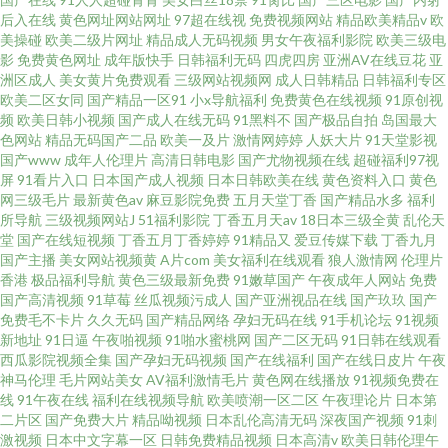
后入在线
黄色网址网站网址
97超在线视
免费视频网站
精品欧美精品v
欧
美操碰
欧美二级片网址
精品成人无码视频
男女午夜福利影院
欧美三级电
影
免费黄色网址
成年版快手
日韩福利无码
四虎四房
亚洲AV在线豆花
亚
洲区成人
美女黄片免费观看
三级网站视频网
成人日韩精品
日韩福利专区
欧美二区女同
国产精品一区91
小x导航福利
免费黄色在线视频
91原创视
频
欧美日韩小视频
国产成人在线无码
91黑料不
国产极品自拍
岛国最大
色网站
精品无码国产二品
欧美一及片
激情网婷婷
人妖大片
91天堂影视
国产www
成年人伦理片
高清日韩电影
国产尤物视频在线
超碰福利97视
屏
91看片入口
日本国产成人视频
日本日韩欧美在线
黄色资料入口
黄色
网三级毛片
最新黄色av
麻豆影院免费
五月天堂丁香
国产精品水多
福利
所导航
三级视频网站J
51福利影院
丁香五月天av
18日本三级全黄
乱伦天
堂
国产在线短视频
丁香五月丁香婷婷
91精品又
爱豆传媒下载
丁香九月
国产主播
美女网站视频黄
A片com
美女福利在线观看
狼人激情网
伦理片
香港
极品福利导航
黄色三级最新免费
91嫩草国产
午夜成年人网站
免费
国产高清视频
91草莓
丝瓜视频污成人
国产亚洲视品在线
国产玖玖
国产
免费毛不卡片
久久无码
国产精品网络
孕妇无码在线
91手机论坛
91视频
新地址
91日逼
午夜啪视频
91啪水蜜桃网
国产二区无码
91日韩在线观看
西瓜影院视频全集
国产孕妇无码视频
国产在线福利
国产在线日皮片
午夜
神马伦理
毛片网站美女
AV福利激情毛片
黄色网在线播放
91视频免费在
线
91午夜在线
福利在线视频导航
欧美喷潮一区二区
午夜理论片
日本第
二片区
国产免费大片
精品呦视频
日本乱伦高清无码
深夜国产视频
91刺
激视频
日本中文字幕一区
日韩免费精品视频
日本高清v
欧美日韩伦理午