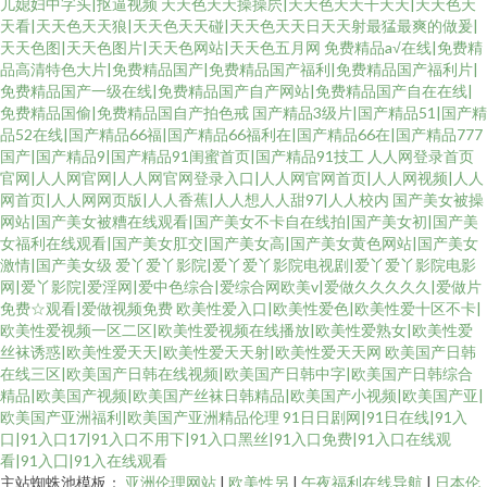
儿媳妇中字头|抠逼视频
天天色天天操操屄|天天色天天干天天|天天色天
天看|天天色天天狼|天天色天天碰|天天色天天日天天射最猛最爽的做爰|
天天色图|天天色图片|天天色网站|天天色五月网
免费精品a√在线|免费精
品高清特色大片|免费精品国产|免费精品国产福利|免费精品国产福利片|
免费精品国产一级在线|免费精品国产自产网站|免费精品国产自在在线|
免费精品国偷|免费精品国自产拍色戒
国产精品3级片|国产精品51|国产精
品52在线|国产精品66福|国产精品66福利在|国产精品66在|国产精品777
国产|国产精品9|国产精品91闺蜜首页|国产精品91技工
人人网登录首页
官网|人人网官网|人人网官网登录入口|人人网官网首页|人人网视频|人人
网首页|人人网网页版|人人香蕉|人人想人人甜97|人人校内
国产美女被操
网站|国产美女被糟在线观看|国产美女不卡自在线拍|国产美女初|国产美
女福利在线观看|国产美女肛交|国产美女高|国产美女黄色网站|国产美女
激情|国产美女级
爱丫爱丫影院|爱丫爱丫影院电视剧|爱丫爱丫影院电影
网|爱丫影院|爱淫网|爱中色综合|爱综合网欧美v|爱做久久久久久|爱做片
免费☆观看|爱做视频免费
欧美性爱入口|欧美性爱色|欧美性爱十区不卡|
欧美性爱视频一区二区|欧美性爱视频在线播放|欧美性爱熟女|欧美性爱
丝袜诱惑|欧美性爱天天|欧美性爱天天射|欧美性爱天天网
欧美国产日韩
在线三区|欧美国产日韩在线视频|欧美国产日韩中字|欧美国产日韩综合
精品|欧美国产视频|欧美国产丝袜日韩精品|欧美国产小视频|欧美国产亚|
欧美国产亚洲福利|欧美国产亚洲精品伦理
91日日剧网|91日在线|91入
口|91入口17|91入口不用下|91入口黑丝|91入口免费|91入口在线观
看|91入囗|91入在线观看
主站蜘蛛池模板：
亚洲伦理网站
|
欧美性另
|
午夜福利在线导航
|
日本伦