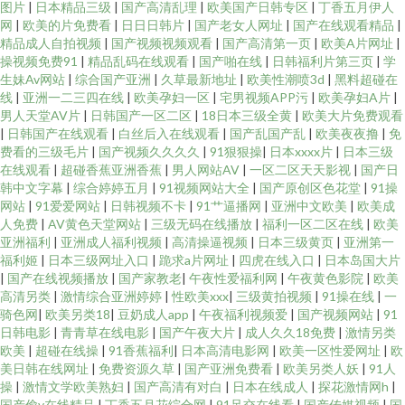
图片
|
日本精品三级
|
国产高清乱理
|
欧美国产日韩专区
|
丁香五月伊人
网
|
欧美的片免费看
|
日日日韩片
|
国产老女人网址
|
国产在线观看精品
|
精品成人自拍视频
|
国产视频视频观看
|
国产高清第一页
|
欧美A片网址
|
操视频免费91
|
精品乱码在线观看
|
国产啪在线
|
日韩福利片第三页
|
学
生妹Av网站
|
综合国产亚洲
|
久草最新地址
|
欧美性潮喷3d
|
黑料超碰在
线
|
亚洲一二三四在线
|
欧美孕妇一区
|
宅男视频APP污
|
欧美孕妇A片
|
男人天堂AV片
|
日韩国产一区二区
|
18日本三级全黄
|
欧美大片免费观看
|
日韩国产在线观看
|
白丝后入在线观看
|
国产乱国产乱
|
欧美夜夜撸
|
免
费看的三级毛片
|
国产视频久久久久
|
91狠狠操
|
日本xxxx片
|
日本三级
在线观看
|
超碰香蕉亚洲香蕉
|
男人网站AV
|
一区二区天天影视
|
国产日
韩中文字幕
|
综合婷婷五月
|
91视频网站大全
|
国产原创区色花堂
|
91操
网站
|
91爱爱网站
|
日韩视频不卡
|
91艹逼播网
|
亚洲中文欧美
|
欧美成
人免费
|
AV黄色天堂网站
|
三级无码在线播放
|
福利一区二区在线
|
欧美
亚洲福利
|
亚洲成人福利视频
|
高清操逼视频
|
日本三级黄页
|
亚洲第一
福利姬
|
日本三级网址入口
|
跪求a片网址
|
四虎在线入口
|
日本岛国大片
|
国产在线视频播放
|
国产家教老
|
午夜性爱福利网
|
午夜黄色影院
|
欧美
高清另类
|
激情综合亚洲婷婷
|
性欧美xxx
|
三级黄拍视频
|
91操在线
|
一
骑色网
|
欧美另类18
|
豆奶成人app
|
午夜福利视频爱
|
国产视频网站
|
91
日韩电影
|
青青草在线电影
|
国产午夜大片
|
成人久久18免费
|
激情另类
欧美
|
超碰在线操
|
91香蕉福利
|
日本高清电影网
|
欧美一区性爱网址
|
欧
美日韩在线网址
|
免费资源久草
|
国产亚洲免费看
|
欧美另类人妖
|
91人
操
|
激情文学欧美熟妇
|
国产高清有对白
|
日本在线成人
|
探花激情网h
|
国产偷v在线精品
|
丁香五月花综合网
|
91足交在线看
|
国产传媒视频
|
国