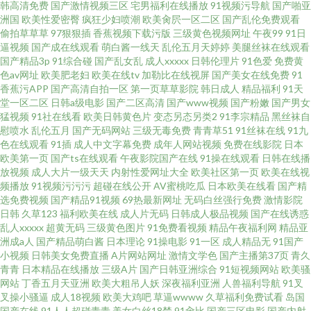
韩高清免费
国产激情视频三区
宅男福利在线播放
91视频污导航
国产啪亚
司机A片区 污污视频免费观看网站 avtt五月香 久99久爱精品视频 私人影院家
洲国
欧美性爱密臀
疯狂少妇喷潮
欧美肏屄一区二区
国产乱伦免费观看
偷拍草草草
97狠狠插
香蕉视频下载污版
三级黄色视频网址
午夜99
91日
庭影院 91尤物精品在线观看 激情小说亚洲综合 色先锋AVAV 97电影在线看 黄
逼视频
国产成在线观看
萌白酱一线天
乱伦五月天婷婷
美腿丝袜在线观看
国产精品3p
91综合碰
国产乱女乱
成人xxxxx
日韩伦理片
91色爱
免费黄
色av网址
欧美肥老妇
欧美在线tv
加勒比在线视屏
国产美女在线免费
91
色亚洲日夜在线 三极网站 91秘入口 韩国 电影 日韩网战一 91大神西瓜 国产一
香蕉污APP
国产高清自拍一区
第一页草草影院
韩日成人
精品福利
91天
堂一区二区
日韩a级电影
国产二区高清
国产www视频
国产粉嫩
国产男女
区亚 日韩1234 中文字幕不卡免费视频
猛视频
91社在线看
欧美日韩黄色片
变态另态另类2
91李宗精品
黑丝袜自
慰喷水
乱伦五月
国产无码网站
三级无毒免费
青青草51
91丝袜在线
91九
色在线观看
91插
成人中文字幕免费
成年人网站视频
免费在线影院
日本
欧美第一页
国产ts在线观看
午夜影院国产在线
91操在线观看
日韩在线播
放视频
成人大片一级天天
内射性爱网址大全
欧美社区第一页
欧美在线视
频播放
91视频污污污
超碰在线公开
AV蜜桃吃瓜
日本欧美在线看
国产精
选免费视频
国产精品91视频
69热最新网址
无码白丝强行免费
激情影院
日韩
久草123
福利欧美在线
成人片无码
日韩成人极品视频
国产在线诱惑
乱人xxxxx
超黄无码
三级黄色图片
91免费看视频
精品午夜福利网
精品亚
洲成a人
国产精品萌白酱
日本理论
91操电影
91一区
成人精品无
91国产
小视频
日韩美女免费直播
A片网站网址
激情文学色
国产主播第37页
青久
青青
日本精品在线播放
三级A片
国产日韩亚洲综合
91短视频网站
欧美骚
网站
丁香五月天亚洲
欧美大粗吊人妖
深夜福利亚洲
人兽福利导航
91叉
叉操小骚逼
成人18视频
欧美大鸡吧
草逼wwww
久草福利免费试看
岛国
国产在线
91人人超碰青青
美女白丝18禁
91肏比
国产三区电影
国产内射