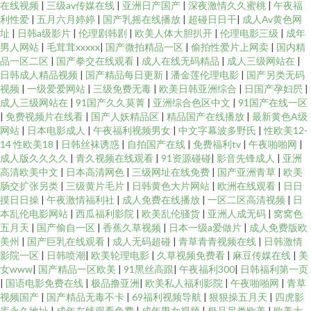
在线视频
|
三级av传媒在线
|
亚洲日产国产
|
深夜激情久久蜜桃
|
午夜福
利性爱
|
五月六月婷婷
|
国产乳摇在线播放
|
超碰日日干
|
成人Av黄色网
址
|
日韩a级影片
|
伦理剧韩剧
|
欧美人体大胆扒开
|
伦理电影三级
|
成年
男人网站
|
毛茸茸xxxxx
|
国产微拍精品一区
|
偷拍性爱片上网卖
|
国内精
品一区二区
|
国产拳交在线观看
|
成人在线无码精品
|
成人三级网站在
|
日韩成人精品视频
|
国产精品每日更新
|
潘金莲伦理电影
|
国产另类无码
视频
|
一级爱爱网站
|
三级免费无毒
|
欧美日韩亚洲综合
|
日国产孕妇屄
|
成人三级网站在
|
91国产久久莫菁
|
亚洲综合色区中文
|
91国产在线一区
|
免费视频片在线看
|
国产人妖精品区
|
精品国产在线播放
|
最新黄色A级
网站
|
日本电影成人
|
午夜福利视频男女
|
中文字幕波多野氏
|
性欧美12-
14 性欧美18
|
日韩丝袜诱惑
|
自拍国产在线
|
免费福利tv
|
午夜啪啪网
|
成人版久久久久
|
青久视频在线观看
|
91资源碰碰
|
影音先锋成人
|
亚洲
高清欧美中文
|
日本高清网色
|
三级网址在线免费
|
国产亚洲青草
|
欧美
肠交扩张另类
|
三级黄片毛片
|
日韩黄色大片网站
|
欧洲在线观看
|
日日
摸日日操
|
午夜激情福利社
|
成人免费在线播放
|
一区二区高清视频
|
日
本乱伦电影网站
|
西瓜福利影院
|
欧美乱伦骚货
|
亚洲人成无码
|
窝窝色
五月天
|
国产偷自一区
|
香蕉久草视频
|
日本一级a爱做片
|
成人免费版欧
美州
|
国产巨乳在线观看
|
成人无码超碰
|
青草青青视频在线
|
日韩激情
影院一区
|
日韩喷潮
|
欧美轮理电影
|
久草视频免费看
|
麻豆传媒在线
|
美
女www
|
国产精品一区欧美
|
91黑丝高跟
|
午夜福利300
|
日韩福利第一页
|
国语电影免费在线
|
极品撸亚洲
|
欧美私人福利影院
|
午夜啪啪网
|
青草
视频国产
|
国产精品无毒不卡
|
69福利视频导航
|
狠狠操五月天
|
四虎影
库永久地址
|
成年在线观看免费
|
成年男女视频
|
极品另类欧美
|
欧美大