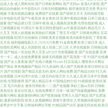
级伦理av 97精品在线 黄色仓库导航 日韩免费特 中文字幕第 国产精品思思热
品成人色
成人黑料自拍
国产日韩欧美网站
国产无码av
老湿A片影院
国产
精品自拍偷拍
牛牛影院A片
日韩无码视频网站
都市激情变态另类
男女91
视频
字幕在线精品播放
免费国产在线看
国产婷婷五月天
无码传媒导航
在线 欧美在线观看综 亚洲伊人网香蕉网 观看免费电影的网站 欧美白丝在线
日本电影伦理
国产午夜高清
美女黄色18
亚洲午夜精品视频
日本三级成人
观看
国产精品第12页
日韩午夜场
成人视频高清免费
伦理在线影视
成人
亚洲va中文字幕无 草莓视频成人影院 乱伦三级高 中文字幕不卡欧美日韩 国
三级视频在线
91理论片
欧美日韩性爱福利
av午夜探花福利
精品毛片
久
久叉叉
另类人妖视频
欧美熟妇穴视频
丁香五月V国产
日韩黄色网址
豆花
福利视频
轮理片自拍偷拍
日韩欧美美女视频
欧美A级黄色影院
丁香影视
产中文字幕在线观看 日韩卡一卡二卡三 久草国产在线视频 五月色丁香综合成
五月花
福利视频电影久久
污污污污免费
91金典免费
欧美三级日本
成人
在线吃瓜网站
成人岛国影院
成人动漫二区三区
久草在线最新
日韩精品推
人网 ts美娘无码 伦理一区二区三区 无码精区一区二区 av黄网导航 精品狼人
荐
国产精品一区自拍
男人天堂
a片123
另类视频欧美
国产在线直播
亚洲
卡一卡二
成人在线免费看黄
操操无码视频
国产高清第一页
91国产在线播
放
国产女人夜夜做
国产在线小视频
91com
91豆花成人
哪里有A片网址
社區99 色色色伊人 91足交网 黑丝操av 日韩午夜免 91国内揄拍国内精品 国产
精产国品
香蕉视频国产精品
91九色福利
成人国产无线视
欧美日韩性生活
片
国产伦理剧
国产精品无套无码
成年人网站免费
国产精品1000
91九色
一区在线视频 日韩v中文在线 中韩一区二区无 国产开嫩苞视频 飘花电影网手
在线视频
日本伦理片在线
三级无码在线天堂
久久成人亚洲
日本中文视频
在线
伦理剧推荐
国产成人精品日本
97甜桃品种介绍
91插插插
欧美SE第
二页
毛片内射女
激情另类欧美一二
国产色视频
孕妇三级av无码
日韩欧
机观看版 一本到视频 福利在线观看1 欧美交换性一区二区三 亚洲精品中文字
美色综合
美女社区成人
在线免费看片
日本一级
国产传媒视频网站
免费
观看污网站
最新激情h网站
国产喷浆抽搐
宅男久久国产精品
国产乱肥老
幕一二 成人香蕉av 美脚パンスト女教师 午夜香蕉av影院 白丝自慰潮睡91 老
妇
最新福利影院
欧美人妖视频网站
窝窝午夜理论
久草视频深夜福利
波
多野步中文字幕
日韩福利网址导航
91精品国产社区
超碰无码在线
欧美日