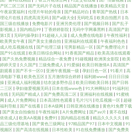
产区二区三区
|
国产无码片子在线
|
精品国产在线播放
|
欧美精品天堂
|
午夜寂寞福利
|
伦理片年轻的母亲
|
国产精品对白
|
青草国产热线
|
日本
理论片在线
|
四虎高清无码
|
国产a级大全
|
无码吃瓜
|
欧美自拍图片
|
岛
国三级在线播放
|
免费电影片
|
亚洲另类伦理
|
国产视频日韩
|
国产乱子
影视频上
|
国内精品99
|
丁香婷婷影院
|
无码中字网暴黑料
|
高清国产剧
第1页
|
无码约操孕妇
|
91超碰人人澡
|
成人免费在线电影
|
午夜性福利
|
欧美男女午夜
|
国产美女主播自拍
|
亚洲福利在线观看
|
午夜福利色色
|
成人吃瓜视频在线
|
国产伦理三级
|
宅男影精品一区
|
国产免费理论片
|
国产91在线观
|
欧美日韩综合网站
|
91香蕉国产精品
|
欧美高清在线观看
|
国产久热免费视频
|
精品综合一夜免费
|
91碰视频
|
欧洲美女影院
|
欧美
婷婷天堂
|
久久国产
|
三级免费成人
|
91爱操
|
欧美日韩激情A
|
高清国产
剧观看
|
国产不卡一区0
|
亚洲午夜视频一级
|
孕妇日色一区
|
91看片
|
高
清电影下载
|
欧美色五区
|
五月激情综合婷婷
|
福利姬www
|
日日日日操
操
|
亚洲成人福利视频
|
结衣波多野作品
|
欧美日韩欧美日韩
|
国产日韩
二三区
|
孕妇做爱视频无码
|
日本在线www色
|
91大神网站0
|
91福利社
在线
|
无码国产精成人
|
国产免费高清二区
|
亚洲福利在线视频
|
91蜜桃
网
|
成人片免费网站
|
日本高清性色观看
|
毛片污污
|
吃瓜视频一区
|
超碰
福利导航
|
国产在线看
|
日本A级网
|
日韩亚洲在线播放
|
黄色91免费下载
|
国产美女自拍偷拍
|
午夜性福利
|
A片免费网址
|
国产aⅴ片
|
黄不在线
|
依依成人
|
欧美AA视频
|
免费91
|
国内精品在线看
|
精品久久久久久
|
精
品三级伦理基地
|
国产黄色三级网址
|
97精品国产97
|
日本中文视频
|
91
视频区
|
国产高清在线视频
|
日本性欧美
|
91在线免费播放
|
国产免费美