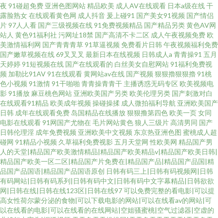
夜
91碰超免费
亚洲色图网站
精品欧美
成人AV在线观看
日本a级在线
干
露脸熟女
在线观看黄色网
成人抖音
爰上碰91
国产美女91视频
国产情侣
片
97人人看
国产三级视频在线
91免费视频精品
国产精品另类
黄色AV网
站人
黄色91福利社
污网址18禁
国产高清不卡二区
成人午夜视频免费
欧
美激情福利网
国产青青青草
91草逼视频
免费看片日韩
午夜视频福利免费
国产嫩草视频在线
69叉叉叉
最新日本在线视频
日韩成人a
青青操91
五月
天婷婷
91短视频在线
国产在线观看的
白丝美女自慰网站
91福利免费视
频
加勒比91AV
91在线观看
黄网站av在线
国产视频
狠狠擼狠狠擼
91桃
色小视频
91激情
91干啪啪
青青操青青干
主播诱惑无码专区
欧美视频电
影
91播放
麻豆桃色网站
亚洲欧美国产另类
欧美伦理另类
国产刺激对白
在线观看91精品
欧美成年视频
操碰操揉
成人微拍福利导航
亚洲欧美国产
日韩
成年在线观看免费
岛国精品在线播放
狠狠撸第四色
欧美一页
女同
电影在线观看
91网国产尤物在
毛片网站黄色
狼人三级片
高清男同
国产
日韩伦理淫
成年免费视频
亚洲欧美中文视频
东京热亚洲色图
蜜桃成人超
碰网
91精品小视频
久草福利免费视影
五月天堂网
性欧美网
精品国产男
人的天堂|精品国产欧美激情精品|精品国产欧美精品v|精品国产欧美日韩|
精品国产欧美一区二区|精品国产片免费在|精品国产品|精品国产品国|精
品国产品国语|精品国产品国语原创
日韩有码三上|日韩有码视频网|日韩
有码网站|日韩有码系列|日韩有码中文|日韩有码中文字幕精品|日韩欲欲
网|日韩在线|日韩在线123区|日韩在线97
可以免费完整的看电影|可以提
高女性荷尔蒙分泌的食物|可以下载电影的网站|可以在线看av的网站|可
以在线看的电影|可以在线看的在线网站|空姐骚蜜桃|空气过滤器|空虚的