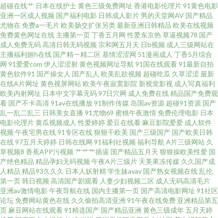
日本a在线天堂 在线国产二区 国产成了人午夜福利 慕一区二区 午夜福利一 97
超碰在线艹
日本在线护士
黄色三级免费网址
香港电影伦理片
91黄色电影
亚洲一区成人视频
国产福利电影
日韩成人影片
男的天堂网AV
国产精品
尤物在
免费a一毛片
欧美肠交扩张另类
最新亚洲日韩精品
欧美在线视频
精品国偷拍自产在线 国产在线中文字幕 日本a级电影在线观看 伊人成人在线
免费黄色网址在线
主播第一页
丁香五月网
性爱东京热
草逼视频78
国产
成人免费无码
高清日韩无码视频
宗和网五月天
日b视频
成人三级网站在
αV 福利小视频在线播放 哪里可以免费看电影 性交影院 国产91精品18 免费在
主播福利姬h在线
国产精一精二区
基情涩涩网
51漫画成人
丁香5月综合
网
91爱爱com
伊人涩涩射
黄色视频网址导航
91国在线观看
91最新自拍
黄色软件91
国产操女人
国产乱人
欧美乱欲视频
超碰吃瓜
久草涩涩
最新
线看热 给外女开小嫩苞视频 日韩欧美三级伦理 不卡的免费电影网站 欧美男
在线A片网址
黄色视屏网站
欧美午夜寂寞影院
新视觉影视
成人写真福利
欧美内射网址
日本中文字幕无码
97日穴网
成人免费在线
精品国产免费观
同志网站 樱花yy私人在线影院 高清视频在线观 免费无套内谢少妇毛片A片软
看
国产不卡高清
91av在线播放
91制作传媒
岛国av资源
超碰91资源
国产
乱一乱二乱三
日韩美女直播
91尤物69
蜜桃午夜激情
免费伦理电影
日本
电影伦理片
黄瓜视频成人
性爱婷婷
爱豆在线看
麻豆影院爱爱
成人软件
瑤貝在线观看 国产高清露脸对白 欧美色图20p 亚洲精品国产91 操逼网站97
视频
午夜宅男在线
91专区在线
狠狠干欧美
国产三级国产
国产欧美日韩
在线
97五月天婷婷
日韩在线网
91福利社视频
福利导航
A片三级网站
久
久草超碰在线 深夜黄色A片 91精品伦乱入口 国产午夜 欧洲一区在线 亚洲日
草视频8
香蕉APP污视频
艹艹艹插逼
国产精品五月天
狠狠操欧美性爱
国
产绝色精品
精品孕妇无码视频
午夜A片三级片
天美果冻传媒
久久国产成
人精品
精品93久久久
日本人妖射精
学生妹avav
国产熟女视频在线
乱伦
本中文字幕 成人伊人伊 么公的好大好 五月天狠狠干 97色97干 黄色伊人 日韩
第一页
韩日视频
高清国产剧观看
人妻少妇视频二区
成人无码高清毛片
亚洲av激情电影
午夜导航在线
国内主播第一页
国产高清电影网址
91社区
欧美永久中文 综合免费少 国产女女同百合在线 秋霞人成福利在 一本色道在
论坛
免费网站黄色在线
久久偷拍高清亚洲
91午夜在线免费
亚洲精品第五
页
麻豆网站在线观看
91精选国产
国产精品亚洲
黄色三级成年
五月天婷