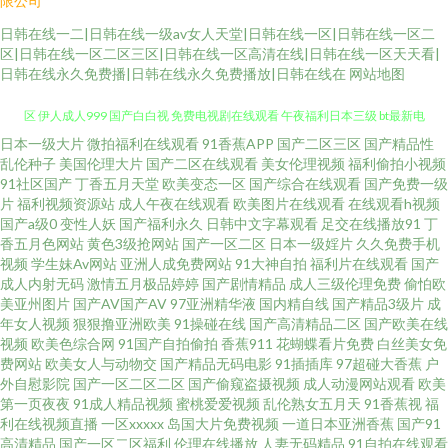
限公司
日韩在线一二|日韩在线一级av女人天堂|日韩在线一区|日韩在线一区二
区|日韩在线一区二区三区|日韩在线一区高清在线|日韩在线一区天天看|
日韩在线永久免费播|日韩在线永久免费播放|日韩在线在
网站地图
日本一级大片
微拍福利在线观看
91香蕉APP
国产二区三区
国产精品性
91国产系列 无码视频一二三区 俺来也去婷婷听听 黄色仓库导航 日韩福利社1
乱伦种子
美国伦理大片
国产二区在线观看
美女伦理视频
福利偷拍小视频
91社区国产
丁香五月天堂
欧美变态一区
国产综合在线观看
国产免费一级
区 伊人成人999 国产白白视 免费电视剧在线观看 午夜福利日本三级 bt最新电
片
福利视频资源站
成人午夜在线观看
欧美图片在线观看
在线观看h视频
国产a级0
变性人妖
国产福利永久
日韩中文字幕观看
足交在线播放91
丁
香五月色网站
黄色3级抢网站
国产一区二区
日本一级婬片
久久免费手机
影下载 午夜男人福利 97在线 黑人少妇网站 日韩成人在 在线播放日韩精品 国
视频
学生妹Av网站
亚洲人成免费网站
91大神自拍
福利片在线观看
国产
成人内射无码
激情五月极品婷婷
国产剧情精品
成人三级伦理免费
偷怕欧
产91探花 男同肛交国产自拍 性爱视频在线观看免费 98人人操 国产又色又爽
美亚州图片
国产AV国产AV
97亚洲精华液
国内精自线
国产精品3级片
成
年女人视频
狠狠撸亚洲欧美
91操碰在线
国产高清精品二区
国产欧美在线
视频
欧美色综合网
91国产自拍偷拍
香蕉911
花蝴蝶看片免费
白丝美女免
伊人大蕉久 国产激情内射 欧美日韩精品乱国产 亚洲精品91 板栗电影网2020
费网站
欧美女人与动物交
国产精品无码电影
91插插库
97超碰大香蕉
户
外自慰影院
国产一区二区二区
国产偷窥盗摄视频
成人动漫网站观看
欧美
激情婷婷丁香五月色综合 日韩精品影片 在线丝袜欧美日韩制服 国产成人精品
第一页夜夜
91成人精品视频
蜜桃爱爱视频
乱伦熟女五月天
91香蕉视
福
利在线视频直播
一区xxxxx
岛国大片免费视频
一道日本亚洲香蕉
国产91
高清精品
国产一区二区福利
伦理在线播放
人妻无码精品
91自拍在线观看
午夜福利在线播放 农村黄a三级 午夜久久视频 97兔费电影在线观看 好好日网