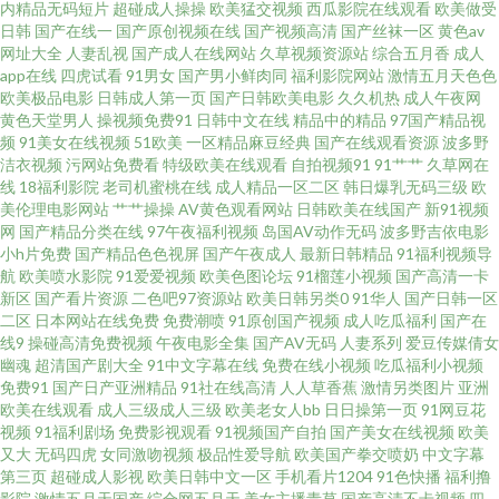
内精品无码短片
超碰成人操操
欧美猛交视频
西瓜影院在线观看
欧美做受
日韩
国产在线一
国产原创视频在线
国产视频高清
国产丝袜一区
黄色av
网址大全
人妻乱视
国产成人在线网站
久草视频资源站
综合五月香
成人
1024性爱 国产精品香蕉国产 欧美人成网站中文字 亚洲美女丝袜 成年人高清
app在线
四虎试看
91男女
国产男小鲜肉同
福利影院网站
激情五月天色色
欧美极品电影
日韩成人第一页
国产日韩欧美电影
久久机热
成人午夜网
视频 久久免费福利 日日夜夜综合 专区在线视频区 国产馆绿帽 农村妇女性饥
黄色天堂男人
操视频免费91
日韩中文在线
精品中的精品
97国产精品视
频
91美女在线视频
51欧美
一区精品麻豆经典
国产在线观看资源
波多野
洁衣视频
污网站免费看
特级欧美在线观看
自拍视频91
91艹艹
久草网在
午夜老湿机福利 97色伦 国产在线观频免费观看 人妖AV网站 亚洲中文综合字
线
18福利影院
老司机蜜桃在线
成人精品一区二区
韩日爆乳无码三级
欧
美伦理电影网站
艹艹操操
AV黄色观看网站
日韩欧美在线国产
新91视频
幕 成人免费淫片视频观 老湿影院69 爽爽爽视频 最新日韩在线观看视频 国产
网
国产精品分类在线
97午夜福利视频
岛国AV动作无码
波多野吉依电影
小h片免费
国产精品色色视屏
国产午夜成人
最新日韩精品
91福利视频导
航
欧美喷水影院
91爱爱视频
欧美色图论坛
91榴莲小视频
国产高清一卡
精品制服一区二区 日韩欧美精品一区免费 在线免费电影网址 国产不卡在线看
新区
国产看片资源
二色吧97资源站
欧美日韩另类0
91华人
国产日韩一区
二区
日本网站在线免费
免费潮喷
91原创国产视频
成人吃瓜福利
国产在
欧美大码免费 午夜影院美女 97狠狠综合 国产真实强 热搜电影手机在线观看
线9
操碰高清免费视频
午夜电影全集
国产AV无码
人妻系列
爱豆传媒倩女
幽魂
超清国产剧大全
91中文字幕在线
免费在线小视频
吃瓜福利小视频
免费91
国产日产亚洲精品
91社在线高清
人人草香蕉
激情另类图片
亚洲
亚洲资源网站 大香蕉伊人操 久亚洲AV无码专区A片 五月天中文字幕mv在 91
欧美在线观看
成人三级成人三级
欧美老女人bb
日日操第一页
91网豆花
视频
91福利剧场
免费影视观看
91视频国产自拍
国产美女在线视频
欧美
亚洲做爱视频 国产又粗又硬又大免费 秋霞一级 亚洲一区二区三 传媒在线视
又大
无码四虎
女同激吻视频
极品性爱导航
欧美国产拳交喷奶
中文字幕
第三页
超碰成人影视
欧美日韩中文一区
手机看片1204
91色快播
福利撸
影院
激情五月天国产
综合网五月天
美女主播青草
国产高清不卡视频
四