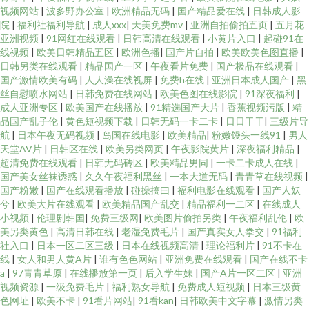
视频网站
|
波多野办公室
|
欧洲精品无码
|
国产精品爱在线
|
日韩成人影
院
|
福利社福利导航
|
成人xxx
|
天美免费mv
|
亚洲自拍偷拍五页
|
五月花
亚洲视频
|
91网红在线观看
|
日韩高清在线观看
|
小黄片入口
|
起碰91在
线视频
|
欧美日韩精品五区
|
欧洲色播
|
国产片自拍
|
欧美欧美色图直播
|
日韩另类在线观看
|
精品国产一区
|
午夜看片免费
|
国产极品在线观看
|
国产激情欧美有码
|
人人澡在线视屏
|
免费h在线
|
亚洲日本成人国产
|
黑
丝自慰喷水网站
|
日韩免费在线网站
|
欧美色图在线影院
|
91深夜福利
|
成人亚洲专区
|
欧美国产在线播放
|
91精选国产大片
|
香蕉视频污版
|
精
品国产乱子伦
|
黄色短视频下载
|
日韩无码一卡二卡
|
日日干干
|
三级片导
航
|
日本午夜无码视频
|
岛国在线电影
|
欧美精品
|
粉嫩馒头一线91
|
男人
天堂AV片
|
日韩区在线
|
欧美另类网页
|
午夜影院黄片
|
深夜福利精品
|
超清免费在线观看
|
日韩无码砖区
|
欧美精品男同
|
一卡二卡成人在线
|
国产美女丝袜诱惑
|
久久午夜福利黑丝
|
一本大道无码
|
青青草在线视频
|
国产粉嫩
|
国产在线观看播放
|
碰操搞曰
|
福利电影在线观看
|
国产人妖
兮
|
欧美大片在线观看
|
欧美精品国产乱交
|
精品福利一二区
|
在线成人
小视频
|
伦理剧韩国
|
免费三级网
|
欧美图片偷拍另类
|
午夜福利乱伦
|
欧
美另类黄色
|
高清日韩在线
|
老湿免费毛片
|
国产真实女人拳交
|
91福利
社入口
|
日本一区二区三级
|
日本在线视频高清
|
理论福利片
|
91不卡在
线
|
女人和男人黄A片
|
谁有色色网站
|
亚洲免费在线观看
|
国产在线不卡
a
|
97青青草原
|
在线播放第一页
|
后入学生妹
|
国产A片一区二区
|
亚洲
视频资源
|
一级免费毛片
|
福利熟女导航
|
免费成人短视频
|
日本三级黄
色网址
|
欧美不卡
|
91看片网站
|
91看kan
|
日韩欧美中文字幕
|
激情另类