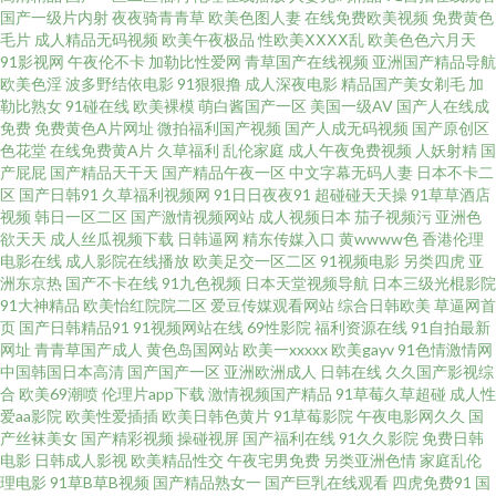
国产一级片内射
夜夜骑青青草
欧美色图人妻
在线免费欧美视频
免费黄色
毛片
成人精品无码视频
欧美午夜极品
性欧美ⅩⅩⅩⅩ乱
欧美色色六月天
站 日本色区 野草社区在线高 大专(专科) 麻豆一二三区A 套餐到期 1024成人
91影视网
午夜伦不卡
加勒比性爱网
青草国产在线视频
亚洲国产精品导航
欧美色淫
波多野结依电影
91狠狠撸
成人深夜电影
精品国产美女剃毛
加
勒比熟女
91碰在线
欧美裸模
萌白酱国产一区
美国一级AV
国产人在线成
电影 国产精品免费看 欧美日韩中文字幕在线 亚洲aⅴ免费午夜视频 dianyign天
免费
免费黄色A片网址
微拍福利国产视频
国产人成无码视频
国产原创区
色花堂
在线免费黄A片
久草福利
乱伦家庭
成人午夜免费视频
人妖射精
国
堂 日韩在线视频专区免费 最新最近中文字 国产精品一一在线 欧美啪啪午夜
产屁屁
国产精品天干天
国产精品午夜一区
中文字幕无码人妻
日本不卡二
区
国产日韩91
久草福利视频网
91日日夜夜91
超碰碰天天操
91草草酒店
视频
韩日一区二区
国产激情视频网站
成人视频日本
茄子视频污
亚洲色
频道 性8sex 99热精品 国产在线国偷精品产拍 人人艹人 夜色爽爽爽私人影院
欲天天
成人丝瓜视频下载
日韩逼网
精东传媒入口
黄wwww色
香港伦理
电影在线
成人影院在线播放
欧美足交一区二区
91视频电影
另类四虎
亚
电影网站在线观看免费 码在线一区观看 四虎影视永久在线观看 91九色海角
洲东京热
国产不卡在线
91九色视频
日本天堂视频导航
日本三级光棍影院
91大神精品
欧美怡红院院二区
爱豆传媒观看网站
综合日韩欧美
草逼网首
页
国产日韩精品91
91视频网站在线
69性影院
福利资源在线
91自拍最新
涩涩 国产人人操一区 欧洲精品店av 亚洲欧美综合精品 成人精品视频免费看
网址
青青草国产成人
黄色岛国网站
欧美一xxxxx
欧美gayv
91色情激情网
中国韩国日本高清
国产国产一区
亚洲欧洲成人
日韩在线
久久国产影视综
久草免费福利 日日婷婷 自产拍精品 国产精品第 欧美插B欧美系列 下面被添得
合
欧美69潮喷
伦理片app下载
激情视频国产精品
91草莓久草超碰
成人性
爱aa影院
欧美性爱插插
欧美日韩色黄片
91草莓影院
午夜电影网久久
国
产丝袜美女
国产精彩视频
操碰视屏
国产福利在线
91久久影院
免费日韩
97影院 天堂 91蜜桃 国产一卡2卡3卡4卡孕妇网站 茄子在线观看视 亚洲中文
电影
日韩成人影视
欧美精品性交
午夜宅男免费
另类亚洲色情
家庭乱伦
理电影
91草B草B视频
国产精品熟女一
国产巨乳在线观看
四虎免费91
国
字幕无线乱码 第四色在线 老牛精品亚 少妇特黄A片一区二区三区免费看