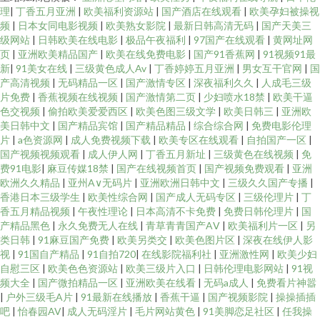
理
|
丁香五月亚洲
|
欧美福利资源站
|
国产酒店在线观看
|
欧美孕妇被操视
频
|
日本女同电影视频
|
欧美熟女影院
|
最新日韩高清无码
|
国产天美三
级网站
|
日韩欧美在线电影
|
极品午夜福利
|
97国产在线观看
|
黄网址网
页
|
亚洲欧美精品国产
|
欧美在线免费电影
|
国产91香蕉网
|
91视频91最
新
|
91美女在线
|
三级黄色成人Av
|
丁香婷婷五月亚洲
|
男女互干官网
|
国
产高清视频
|
无码精品一区
|
国产激情专区
|
深夜福利久久
|
人成毛三级
片免费
|
香蕉视频在线视频
|
国产激情第二页
|
少妇喷水18禁
|
欧美干逼
色交视频
|
偷拍欧美爱爱西区
|
欧美色图三级文学
|
欧美日韩三
|
亚洲欧
美日韩中文
|
国产精品宾馆
|
国产精品精品
|
综合综合网
|
免费电影伦理
片
|
a色资源网
|
成人免费视频下载
|
欧美专区在线观看
|
自拍国产一区
|
国产视频视频观看
|
成人伊人网
|
丁香五月新址
|
三级黄色在线视频
|
免
费91电影
|
麻豆传媒18禁
|
国产在线视频首页
|
国产视频免费观看
|
亚洲
欧洲久久精品
|
亚州A∨无码片
|
亚洲欧洲日韩中文
|
三级久久国产专播
|
香港日本三级学生
|
欧美性综合网
|
国产成人无码专区
|
三级伦理片
|
丁
香五月精品视频
|
午夜性理论
|
日本高清不卡免费
|
免费日韩伦理片
|
国
产精品黑色
|
永久免费无人在线
|
青草青青国产AⅤ
|
欧美福利片一区
|
另
类日韩
|
91麻豆国产免费
|
欧美另类交
|
欧美色图片区
|
深夜在线伊人影
视
|
91国自产精品
|
91自拍720
|
在线影院福利社
|
亚洲激性网
|
欧美少妇
自慰三区
|
欧美色色资源站
|
欧美三级片入口
|
日韩伦理电影网站
|
91视
频大全
|
国产微拍精品一区
|
亚洲欧美在线看
|
无码a成人
|
免费看片神嚣
|
户外三级毛A片
|
91最新在线播放
|
香蕉干逼
|
国产视频影院
|
操操插插
吧
|
怡春园AV
|
成人无码淫片
|
毛片网站黄色
|
91美脚恋足社区
|
任我操