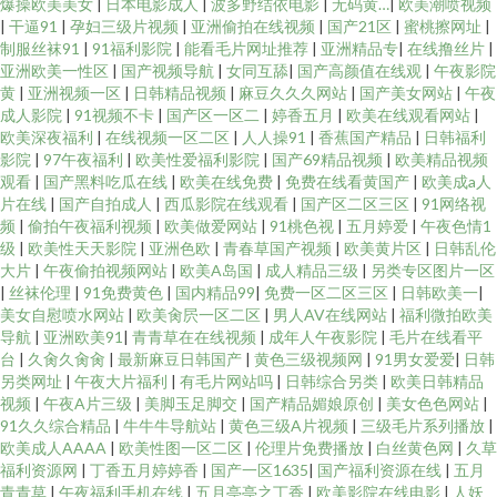
爆操欧美美女
|
日本电影成人
|
波多野结依电影
|
无码黄…
|
欧美潮喷视频
|
干逼91
|
孕妇三级片视频
|
亚洲偷拍在线视频
|
国产21区
|
蜜桃擦网址
|
制服丝袜91
|
91福利影院
|
能看毛片网址推荐
|
亚洲精品专
|
在线撸丝片
|
亚洲欧美一性区
|
国产视频导航
|
女同互舔
|
国产高颜值在线观
|
午夜影院
黄
|
亚洲视频一区
|
日韩精品视频
|
麻豆久久久网站
|
国产美女网站
|
午夜
成人影院
|
91视频不卡
|
国产区一区二
|
婷香五月
|
欧美在线观看网站
|
欧美深夜福利
|
在线视频一区二区
|
人人操91
|
香蕉国产精品
|
日韩福利
影院
|
97午夜福利
|
欧美性爱福利影院
|
国产69精品视频
|
欧美精品视频
观看
|
国产黑料吃瓜在线
|
欧美在线免费
|
免费在线看黄国产
|
欧美成a人
片在线
|
国产自拍成人
|
西瓜影院在线观看
|
国产区二区三区
|
91网络视
频
|
偷拍午夜福利视频
|
欧美做爱网站
|
91桃色视
|
五月婷爱
|
午夜色情1
级
|
欧美性天天影院
|
亚洲色欧
|
青春草国产视频
|
欧美黄片区
|
日韩乱伦
大片
|
午夜偷拍视频网站
|
欧美A岛国
|
成人精品三级
|
另类专区图片一区
|
丝袜伦理
|
91免费黄色
|
国内精品99
|
免费一区二区三区
|
日韩欧美一
|
美女自慰喷水网站
|
欧美肏屄一区二区
|
男人AV在线网站
|
福利微拍欧美
导航
|
亚洲欧美91
|
青青草在在线视频
|
成年人午夜影院
|
毛片在线看平
台
|
久肏久肏肏
|
最新麻豆日韩国产
|
黄色三级视频网
|
91男女爱爱
|
日韩
另类网址
|
午夜大片福利
|
有毛片网站吗
|
日韩综合另类
|
欧美日韩精品
视频
|
午夜A片三级
|
美脚玉足脚交
|
国产精品媚娘原创
|
美女色色网站
|
91久久综合精品
|
牛牛牛导航站
|
黄色三级A片视频
|
三级毛片系列播放
|
欧美成人AAAA
|
欧美性图一区二区
|
伦理片免费播放
|
白丝黄色网
|
久草
福利资源网
|
丁香五月婷婷香
|
国产一区1635
|
国产福利资源在线
|
五月
青青草
|
午夜福利手机在线
|
五月亭亭之丁香
|
欧美影院在线电影
|
人妖