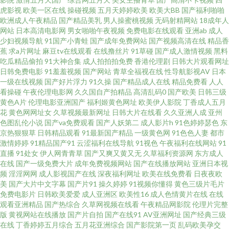
频 老司机黑夜福利天堂 天堂网精品 91精品国产免费网站 国产午国产 区二区
虎影视
欧美一区在线
操碰视频
五月天婷婷欧美
欧美大BB
国产福利啪啪
欧洲成人午夜精品
国产精品美乳
男人操蜜桃视频
无码射精网站
18成年人
日日澡 亚洲日韩∨a 成人福利视频 久草福利在线 日日拍夜夜嗷嗷叫狠狠 中文
网站
日本高清电影网
男女啪啪午夜视频
免费电影在线观看
亚洲ab
成人
少妇视频导航
91国产小青蛙
国产成年免费网站
国产视频高清在线
精品香
蕉
求a片网址
麻豆tv在线观看
在线撸丝片
91草碰
国产成人激情视频
黑料
字幕人妻丝袜系列 国产精品入口麻 欧美日韩亚洲二区在线 亚洲精品福利在
吃瓜精品偷拍
91大神合集
成人拍拍拍免费
香港伦理剧
日韩大片观看网址
日韩免费电影
91羞羞视频
国产网站
青草全福视在线
性导航影视AV
日本
大香蕉狼人 老司机亚洲精品影院 十八成人午夜 91超碰在线青青草 好看的电
一级在线视频
国产好片浮力
91久操
国产精品成人在线
精品免费看
人人
看操碰
午夜伦理电影网
久久国自产拍精品
高清乱码0
国产欧美
日韩三级
黄色A片
伦理电影亚洲国产
福利姬黄色网址
欧美伊人影院
丁香成人五月
影在线观看 日韩国产欧美中文综合 在线观看免费国产视频 国产AV自拍原创
花
黄色网网址女
久草视频最新网址
日韩大片在线看
久久亚洲人成
亚州
色图乱伦小说
国产va免费观看
国产人妖第二
成人影片h
91色婷婷瑟色
东
免费很黄很 伪娘AV天堂 91探花内射 国产一级婬片a免费 人妖丝袜 亚洲制服
京热狠狠草
日韩精品观看
91最新国产精品
一级黄色网
91色色人妻
都市
激情婷婷
91精品国产91
云涩福利在线导航
91视色
午夜福利在线网站
91
直播
91处女
伊人网青青草
国产又爽又黄又无
久草福利资源网
东方成人
丝袜在 大香蕉99草 老司机cao 亚洲aⅴ小视 精品一卡二卡 AV国际电影网站 欧
在线
国产一级免费大片
成年免费视频网站
国产在线播放网站
亚洲日本视
频
淫淫网网
成人影视国产在线
深夜福利网址
欧美在线免费看
日夜夜欧
美三极 综合三级免费日本 玖玖伊热 一区二区三区中文 国内精品1000 無码中
美
国产大片中文字幕
国产片91
操久婷婷
91视频你懂得
黄色三级片毛片
免费电影片
日韩欧美爱爱
成人亚洲区
欧美性16
成人色情黄片在线
在线
观看亚洲精品
国产热综合
久草网视频在线看
午夜精品网影院
伦理片完整
文字 豆花国产 免费看片鲁 污污污污污污污网站污 91视频福利导航 国产主页
版
黄视网站在线播放
国产片自拍
国产在线91
AV亚洲网址
国产经典三级
在线
丁香婷婷五月综合
五月花亚洲综合
国产影院第一页
乱码欧美孕交