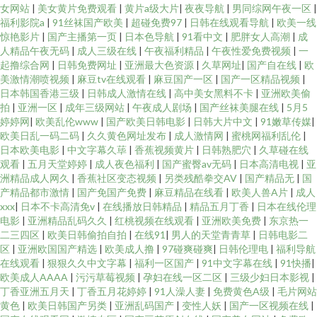
女网站
|
美女黄片免费观看
|
黄片a级大片
|
夜夜导航
|
男同综网午夜一区
|
福利影院a
|
91丝袜国产欧美
|
超碰免费97
|
日韩在线观看导航
|
欧美一线
惊艳影片
|
国产主播第一页
|
日本色导航
|
91看中文
|
肥胖女人高潮
|
成
人精品午夜无码
|
成人三级在线
|
午夜福利精品
|
午夜性爱免费视频
|
一
起撸综合网
|
日韩免费网址
|
亚洲最大色资源
|
久草网址
|
国产自在线
|
欧
美激情潮喷视频
|
麻豆tv在线观看
|
麻豆国产一区
|
国产一区精品视频
|
日本韩国香港三级
|
日韩成人激情在线
|
高中美女黑料不卡
|
亚洲欧美偷
拍
|
亚洲一区
|
成年三级网站
|
午夜成人剧场
|
国产丝袜美腿在线
|
5月5
婷婷网
|
欧美乱伦www
|
国产欧美日韩电影
|
日韩大片中文
|
91嫩草传媒
|
欧美日乱一码二码
|
久久黄色网址发布
|
成人激情网
|
蜜桃网福利乱伦
|
日本欧美电影
|
中文字幕久荜
|
香蕉视频黄片
|
日韩熟肥穴
|
久草碰在线
观看
|
五月天堂婷婷
|
成人夜色福利
|
国产蜜臀av无码
|
日本高清电视
|
亚
洲精品成人网久
|
香蕉社区变态视频
|
另类残酷拳交AV
|
国产精品无
|
国
产精品都市激情
|
国产免国产免费
|
麻豆精品在线看
|
欧美人兽A片
|
成人
xxx
|
日本不卡高清免v
|
在线播放日韩精品
|
精品五月丁香
|
日本在线伦理
电影
|
亚洲精品乱码久久
|
红桃视频在线观看
|
亚洲欧美免费
|
东京热一
二三四区
|
欧美日韩偷拍自拍
|
在线91
|
男人的天堂青青草
|
日韩电影二
区
|
亚洲欧国国产精选
|
欧美成人撸
|
97碰爽碰爽
|
日韩伦理电
|
福利导航
在线观看
|
狠狠久久中文字幕
|
福利一区国产
|
91中文字幕在线
|
91快播
|
欧美成人AAAA
|
污污草莓视频
|
孕妇在线一区二区
|
三级少妇日本影视
|
丁香亚洲五月天
|
丁香五月花婷婷
|
91人澡人妻
|
免费黄色A级
|
毛片网站
黄色
|
欧美日韩国产另类
|
亚洲乱码国产
|
变性人妖
|
国产一区视频在线
|