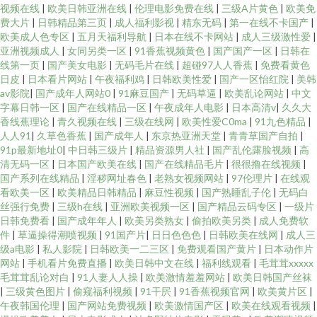
视频在线
|
欧美日韩亚洲在线
|
伦理电影免费在线
|
三级A片黄色
|
欧美免
费大片
|
日韩精品第三页
|
成人福利影视
|
精东无码
|
第一在线不卡国产
|
欧美成人色专区
|
五月天福利导航
|
日本在线不卡网站
|
成人三级激性爱
|
亚洲视频成人
|
女同另类一区
|
91香蕉视频黄色
|
国产国产一区
|
日韩在
线第一页
|
国产美女电影
|
无码毛片在线
|
超碰97人人香蕉
|
免费看黄色
日皮
|
日本看片网站
|
午夜福利鸡
|
日韩欧美性爱
|
国产一区怡红院
|
美韩
av影院
|
国产成年人网站0
|
91麻豆国产
|
无码草逼
|
欧美乱论网站
|
中文
字幕日韩一区
|
国产在线精品一区
|
午夜成年人电影
|
日本高清v
|
久久大
香线蕉理论
|
青久视频在线
|
三级在线网
|
欧美性爱C0ma
|
91九色精品
|
人人91
|
久草色香蕉
|
国产成年人
|
东京热亚洲天堂
|
青青草国产自拍
|
91p最新地址0
|
中日韩三级片
|
精品资源男人社
|
国产乱伦露脸视频
|
高
清无码一区
|
日本国产欧美在线
|
国产在线精品毛片
|
很很撸在线视频
|
国产系列在线精品
|
淫秽网址春色
|
老熟女视频网站
|
97伦理片
|
在线观
看欧美一区
|
欧美精品日韩精品
|
麻豆性视频
|
国产熟睡乱子伦
|
无码白
丝强行免费
|
三级h在线
|
亚洲欧美视频一区
|
国产精品云码专区
|
一级片
日韩免费看
|
国产成年年人
|
欧美另类熟女
|
偷拍欧美另类
|
成人免费软
件
|
草逼操得潮喷视频
|
91国产片
|
日日色色色
|
日韩欧美在线网
|
成人三
级a电影
|
私人影院
|
日韩欧美一二三区
|
免费观看国产黄片
|
日本动作片
网站
|
手机看片免费直播
|
欧美日韩中文在线
|
福利线观看
|
毛茸茸xxxxx
毛茸茸乱论对白
|
91人妻人人操
|
欧美激情羞羞网站
|
欧美日韩国产丝袜
|
三级黄色图片
|
偷窥福利视频
|
91干屄
|
91香蕉视频官网
|
欧美黄片区
|
午夜韩国伦理
|
国产网站免费视频
|
欧美激情国产区
|
欧美在线观看视频
|